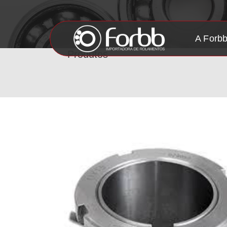
A Forb
Produtos
Transm