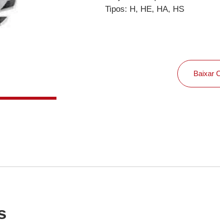
Tipos: H, HE, HA, HS
Retentores
Acessórios
erramentas
Baixar 
orte de Materiais
s