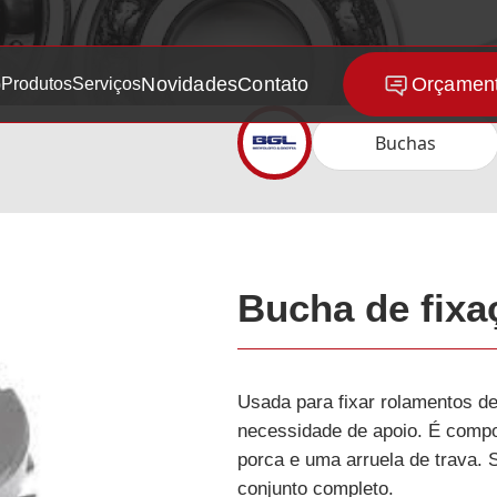
b
Novidades
Contato
Orçament
Produtos
Serviços
Buchas
Rolamentos
Treinamentos
Mancais
Suporte Técnico
Correntes
Bucha de fixa
Correias
Usada para fixar rolamentos de
Graxas
necessidade de apoio. É compo
porca e uma arruela de trava.
issão de Potência
conjunto completo.